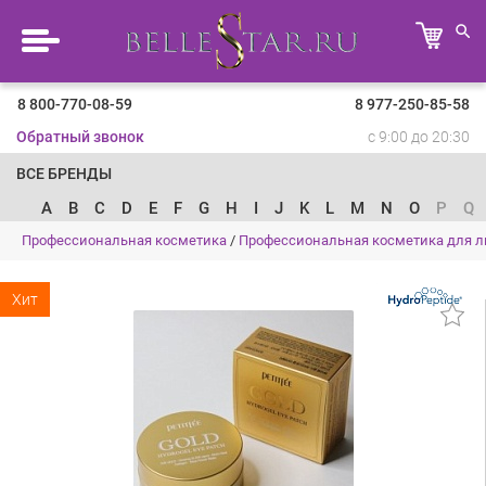
8 800-770-08-59
8 977-250-85-58
Обратный звонок
с 9:00 до 20:30
ВСЕ БРЕНДЫ
A
B
C
D
E
F
G
H
I
J
K
L
M
N
O
P
Q
Профессиональная косметика
/
Профессиональная косметика для л
Хит