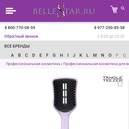
8 800-770-08-59
8 977-250-85-58
Обратный звонок
с 9:00 до 20:30
ВСЕ БРЕНДЫ
A
B
C
D
E
F
G
H
I
J
K
L
M
N
O
P
Q
Профессиональная косметика
/
Профессиональная косметика для в