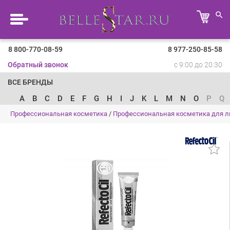
8 800-770-08-59
8 977-250-85-58
Обратный звонок
с 9:00 до 20:30
ВСЕ БРЕНДЫ
A
B
C
D
E
F
G
H
I
J
K
L
M
N
O
P
Q
Профессиональная косметика
/
Профессиональная косметика для л