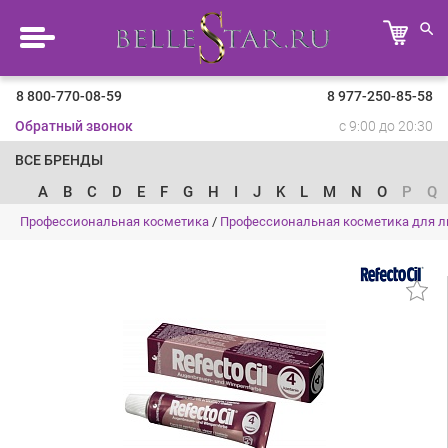
8 800-770-08-59
8 977-250-85-58
Обратный звонок
с 9:00 до 20:30
ВСЕ БРЕНДЫ
A
B
C
D
E
F
G
H
I
J
K
L
M
N
O
P
Q
Профессиональная косметика
/
Профессиональная косметика для л