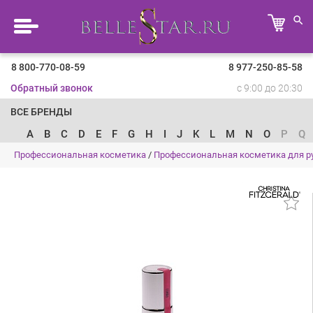
8 800-770-08-59
8 977-250-85-58
Обратный звонок
с 9:00 до 20:30
ВСЕ БРЕНДЫ
A
B
C
D
E
F
G
H
I
J
K
L
M
N
O
P
Q
Профессиональная косметика
/
Профессиональная косметика для ру