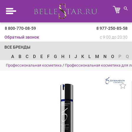
8 800-770-08-59
8 977-250-85-58
Обратный звонок
с 9:00 до 20:30
ВСЕ БРЕНДЫ
A
B
C
D
E
F
G
H
I
J
K
L
M
N
O
P
Q
Профессиональная косметика
/
Профессиональная косметика для л