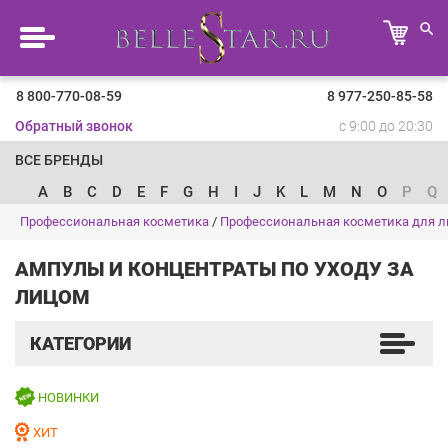
8 800-770-08-59
8 977-250-85-58
Обратный звонок
с 9:00 до 20:30
ВСЕ БРЕНДЫ
A
B
C
D
E
F
G
H
I
J
K
L
M
N
O
P
Q
Профессиональная косметика
/
Профессиональная косметика для л
АМПУЛЫ И КОНЦЕНТРАТЫ ПО УХОДУ ЗА
ЛИЦОМ
КАТЕГОРИИ
НОВИНКИ
ХИТ