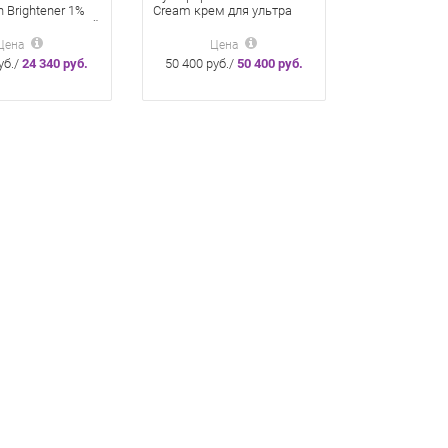
in Brightener 1%
Cream крем для ультра
рем Осветляющий
омоложения и
л Зейн обаджи
интенсивной гидратации
Цена
Цена
118 мл
уб./
24 340 руб.
50 400 руб./
50 400 руб.