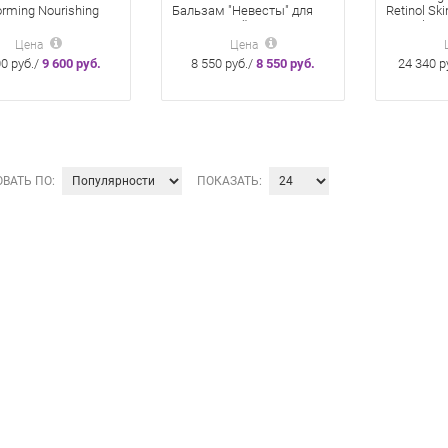
orming Nourishing
Бальзам "Невесты" для
Retinol Sk
Cream
лица с розой 100мл
Retinol К
живающий
1% Ретино
Цена
Цена
льный ночной крем
50 Мл
00 руб./
9 600 руб.
8 550 руб./
8 550 руб.
24 340 р
ВАТЬ ПО:
ПОКАЗАТЬ: