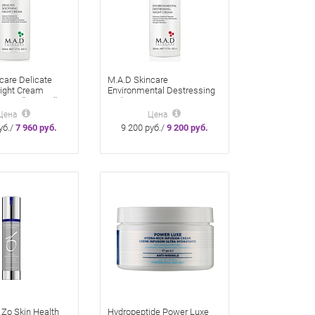
care Delicate
M.A.D Skincare
Night Cream
Environmental Destressing
ающий ночной
Night Cream
ухода за
Восстанавливающий
Цена
Цена
льной кожей 50
ночной крем «Антистресс»
уб./
7 960 руб.
9 200 руб./
9 200 руб.
50 гр
 Zo Skin Health
Hydropeptide Power Luxe