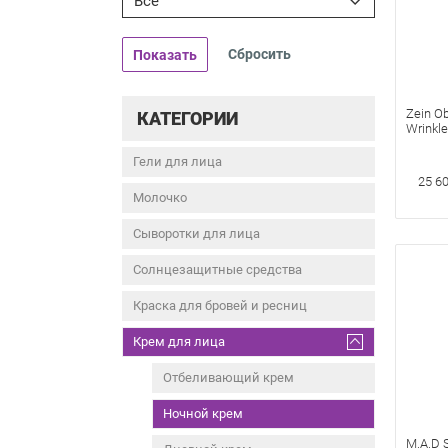
Все
Показать
Zein Ob
КАТЕГОРИИ
Wrinkle
0.5% Re
морщин
Гели для лица
50 Мл
25 60
Молочко
Сыворотки для лица
Солнцезащитные средства
Краска для бровей и ресниц
Крем для лица
Отбеливающий крем
Ночной крем
M.A.D 