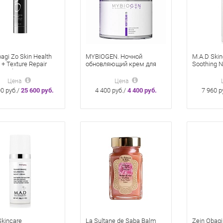
agi Zo Skin Health
MYBIOGEN. Ночной
M.A.D Skin
 + Texture Repair
обновляющий крем для
Soothing 
tinol Крем от
лица, 50 мл
Успокаив
 С Ретинолом 0,5%
крем для 
Цена
Цена
чувствите
0 руб./
25 600 руб.
4 400 руб./
4 400 руб.
7 960 р
гр
Skincare
La Sultane de Saba Balm
Zein Obagi