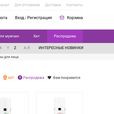
урнал
Для оптовиков
Доставка
Контакты
лата
Вход
Регистрация
Корзина
/
ля мужчин
Хит
Распродажа
X
Y
Z
А-Я
ИНТЕРЕСНЫЕ НОВИНКИ
мы для лица
Распродажа
Вам понравится
И
ХИТ