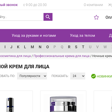
ый звонок
с 9:00 до 20:30
О компании
Ж
Оп
Уход за руками и ногами
Уход за телом
Д
I
J
K
L
M
N
O
P
Q
R
S
T
U
V
W
косметика для лица
/
Профессиональные крема для лица
/
Ночные кре
ОЙ КРЕМ ДЛЯ ЛИЦА
ОВАТЬ ПО:
ПОКАЗАТЬ:
НОВИНК