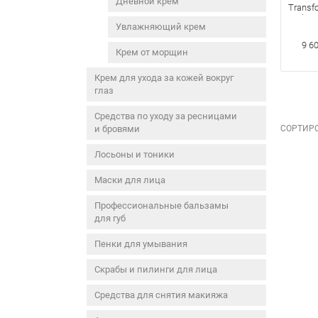
Дневной крем
Transf
Night 
Увлажняющий крем
Омола
питате
9 6
50 гр
Крем от морщин
Крем для ухода за кожей вокруг
глаз
Средства по уходу за ресницами
и бровями
СОРТИРО
Лосьоны и тоники
Маски для лица
Профессиональные бальзамы
для губ
Пенки для умывания
Скрабы и пилинги для лица
Средства для снятия макияжа