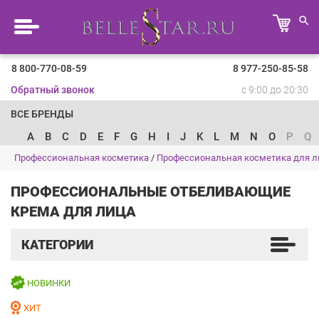
8 800-770-08-59
8 977-250-85-58
Обратный звонок
с 9:00 до 20:30
ВСЕ БРЕНДЫ
A
B
C
D
E
F
G
H
I
J
K
L
M
N
O
P
Q
Профессиональная косметика
/
Профессиональная косметика для л
ПРОФЕССИОНАЛЬНЫЕ ОТБЕЛИВАЮЩИЕ
КРЕМА ДЛЯ ЛИЦА
КАТЕГОРИИ
НОВИНКИ
ХИТ