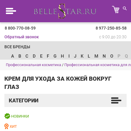
8 800-770-08-59
8 977-250-85-58
Обратный звонок
с 9:00 до 20:30
ВСЕ БРЕНДЫ
A
B
C
D
E
F
G
H
I
J
K
L
M
N
O
P
Q
Профессиональная косметика
/
Профессиональная косметика для л
КРЕМ ДЛЯ УХОДА ЗА КОЖЕЙ ВОКРУГ
ГЛАЗ
КАТЕГОРИИ
НОВИНКИ
ХИТ