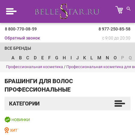
8 800-770-08-59
8 977-250-85-58
Обратный звонок
с 9:00 до 20:30
ВСЕ БРЕНДЫ
A
B
C
D
E
F
G
H
I
J
K
L
M
N
O
P
Q
Профессиональная косметика
/
Профессиональная косметика для в
БРАШИНГИ ДЛЯ ВОЛОС
ПРОФЕССИОНАЛЬНЫЕ
КАТЕГОРИИ
НОВИНКИ
ХИТ