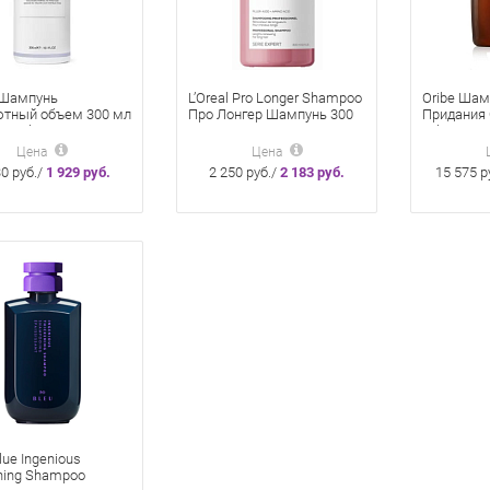
 Шампунь
L’Oreal Pro Longer Shampoo
Oribe Шам
тный объем 300 мл
Про Лонгер Шампунь 300
Придания
te Volume
мл для длинных волос
Объема 1
Цена
Цена
30 руб./
1 929 руб.
2 250 руб./
2 183 руб.
15 575 р
lue Ingenious
ning Shampoo