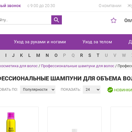
ый звонок
с 9:00 до 20:30
О компании
Ж
Оп
Уход за руками и ногами
Уход за телом
Д
I
J
K
L
M
N
O
P
Q
R
S
T
U
V
W
косметика для волос
/
Профессиональные шампуни для волос
/
Профес
ЕССИОНАЛЬНЫЕ ШАМПУНИ ДЛЯ ОБЪЕМА ВО
ОВАТЬ ПО:
ПОКАЗАТЬ:
НОВИНК