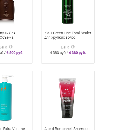
пунь Для
KV-1 Green Line Total Sealer
 Объема
для хрупких волос
or Magnificent
Бессульфатный шампунь
0 ml
250 мл
Цена
Цена
уб./
6 800 руб.
4 380 руб./
4 380 руб.
l Extra Volume
Aloxxi Bombshell Shampoo