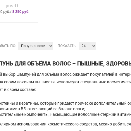
нь «Искусство
 для объема и
Цена
сти 251 мл
50 руб./
8 250 руб.
ВАТЬ ПО:
ПОКАЗАТЬ:
УНЬ ДЛЯ ОБЪЁМА ВОЛОС – ПЫШНЫЕ, ЗДОРОВ
 выбор шампуней для объёма волос ожидает покупателей в интерне
я своим локонам пышности, используют специальные косметическ
т в своём составе:
ротеины и кератины, которые придают прическе дополнительный о
ровитамин B5, отвечающий за баланс влаги;
астительные компоненты, насыщающие волосяные стержни витами
улярном использовании косметического средства, можно добиться