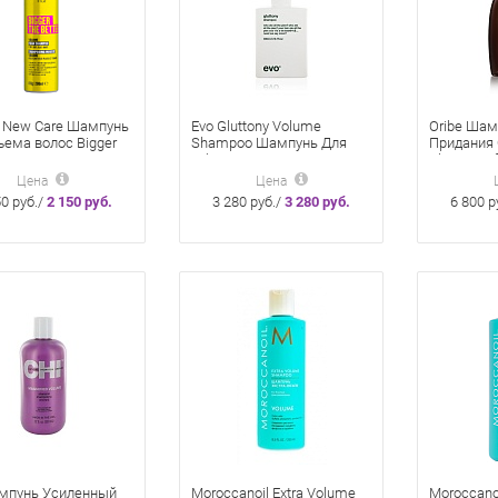
H New Care Шампунь
Evo Gluttony Volume
Oribe Шам
ъема волос Bigger
Shampoo Шампунь Для
Придания
ter 193 мл
Объема 300 Мл
Shampoo f
Volume 25
Цена
Цена
50 руб./
2 150 руб.
3 280 руб./
3 280 руб.
6 800 р
мпунь Усиленный
Moroccanoil Extra Volume
Moroccanoi