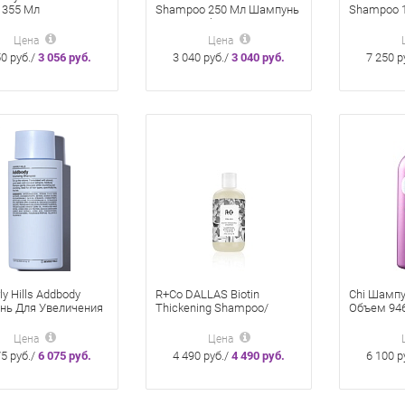
 355 Мл
Shampoo 250 Мл Шампунь
Shampoo 
Экстра-Объем
Шампунь 
Цена
Цена
50 руб./
3 056 руб.
3 040 руб./
3 040 руб.
7 250 р
ly Hills Addbody
R+Co DALLAS Biotin
Chi Шамп
нь Для Увеличения
Thickening Shampoo/
Объем 94
а 340 Мл
ДАЛЛАС шампунь с
биотином для объема 241
Цена
Цена
мл
75 руб./
6 075 руб.
4 490 руб./
4 490 руб.
6 100 р