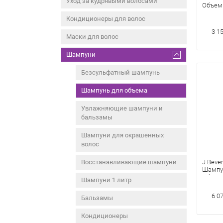
Уход за кудрявыми волосами
Объем
Кондиционеры для волос
3 1
Маски для волос
Шампуни
Безсульфатный шампунь
Шампунь для объема
Увлажняющие шампуни и
бальзамы
Шампуни для окрашенных
волос
Восстанавливающие шампуни
J Bever
Шампу
Объем
Шампуни 1 литр
6 0
Бальзамы
Кондиционеры