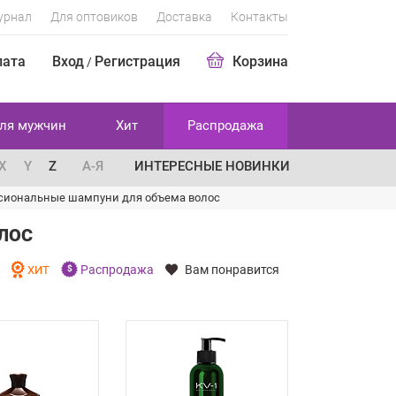
урнал
Для оптовиков
Доставка
Контакты
лата
Вход
Регистрация
Корзина
/
ля мужчин
Хит
Распродажа
X
Y
Z
А-Я
ИНТЕРЕСНЫЕ НОВИНКИ
сиональные шампуни для объема волос
ЛОС
Распродажа
Вам понравится
И
ХИТ