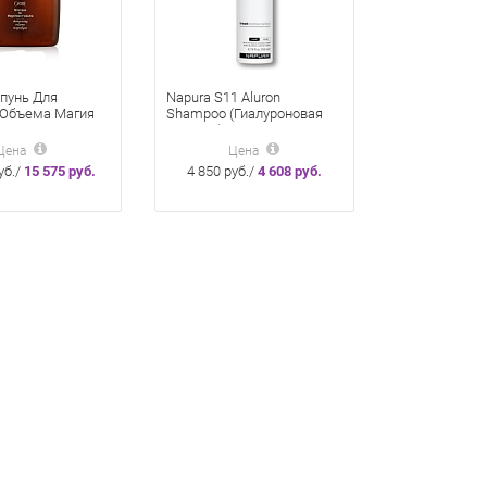
пунь Для
Napura S11 Aluron
 Объема Магия
Shampoo (Гиалуроновая
000 Мл
кислота) Шампунь 200 мл
Цена
Цена
уб./
15 575 руб.
4 850 руб./
4 608 руб.