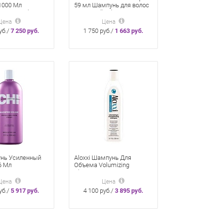
1000 Мл
59 мл Шампунь для волос
Экстра-Объем
Взрывной Объем
Цена
Цена
уб./
7 250 руб.
1 750 руб./
1 663 руб.
унь Усиленный
Aloxxi Шампунь Для
6 Мл
Объема Volumizing
Shampoo 300 Мл
Цена
Цена
уб./
5 917 руб.
4 100 руб./
3 895 руб.