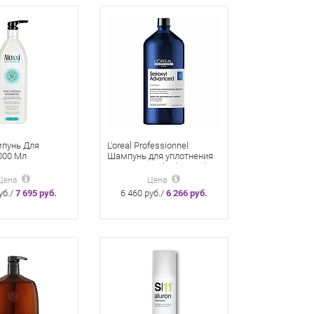
мпунь Для
L'oreal Professionnel
000 Мл
Шампунь для уплотнения
волос Serioxyl Advanced,
1500 мл
Цена
Цена
уб./
7 695 руб.
6 460 руб./
6 266 руб.