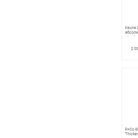
Keune
абсолю
Absolu
2 0
R+Co B
Thicke