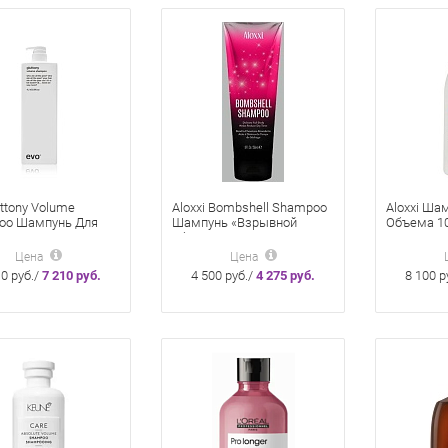
uttony Volume
Aloxxi Bombshell Shampoo
Aloxxi Ша
oo Шампунь Для
Шампунь «Взрывной
Объема 1
а 1000 Мл
объем» 236 мл
Цена
Цена
10 руб./
7 210 руб.
4 500 руб./
4 275 руб.
8 100 р