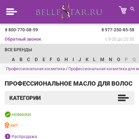
8 800-770-08-59
8 977-250-85-58
Обратный звонок
с 9:00 до 20:30
ВСЕ БРЕНДЫ
A
B
C
D
E
F
G
H
I
J
K
L
M
N
O
P
Q
Профессиональная косметика
/
Профессиональная косметика для в
ПРОФЕССИОНАЛЬНОЕ МАСЛО ДЛЯ ВОЛОС
КАТЕГОРИИ
НОВИНКИ
ХИТ
Распродажа