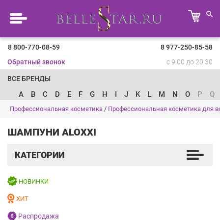
8 800-770-08-59
8 977-250-85-58
Обратный звонок
с 9:00 до 20:30
ВСЕ БРЕНДЫ
A
B
C
D
E
F
G
H
I
J
K
L
M
N
O
P
Q
Профессиональная косметика
/
Профессиональная косметика для в
ШАМПУНИ ALOXXI
КАТЕГОРИИ
НОВИНКИ
ХИТ
Распродажа