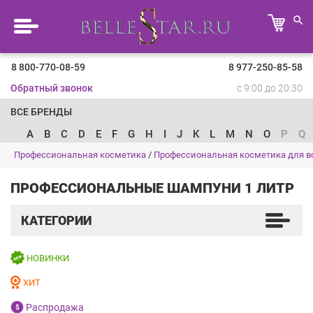
8 800-770-08-59
8 977-250-85-58
Обратный звонок
с 9:00 до 20:30
ВСЕ БРЕНДЫ
A
B
C
D
E
F
G
H
I
J
K
L
M
N
O
P
Q
Профессиональная косметика
/
Профессиональная косметика для в
ПРОФЕССИОНАЛЬНЫЕ ШАМПУНИ 1 ЛИТР
КАТЕГОРИИ
НОВИНКИ
ХИТ
Распродажа