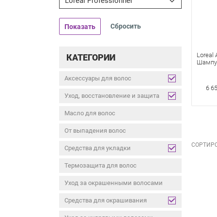
Loreal Professionnel
Показать
Loreal 
КАТЕГОРИИ
Шампун
Окраше
Мл
Аксессуары для волос
6 6
Уход, восстановление и защита
Масло для волос
От выпадения волос
СОРТИРО
Средства для укладки
Термозащита для волос
Уход за окрашенными волосами
Средства для окрашивания