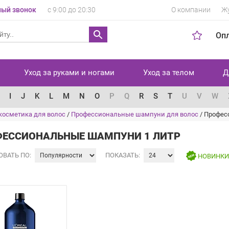
ый звонок
с 9:00 до 20:30
О компании
Ж
Оп
Уход за руками и ногами
Уход за телом
Д
I
J
K
L
M
N
O
P
Q
R
S
T
U
V
W
косметика для волос
/
Профессиональные шампуни для волос
/
Профес
ЕССИОНАЛЬНЫЕ ШАМПУНИ 1 ЛИТР
ОВАТЬ ПО:
ПОКАЗАТЬ:
НОВИНК