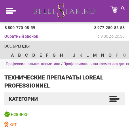
8 800-770-08-59
8 977-250-85-58
Обратный звонок
с 9:00 до 20:30
ВСЕ БРЕНДЫ
A
B
C
D
E
F
G
H
I
J
K
L
M
N
O
P
Q
Профессиональная косметика
/
Профессиональная косметика для в
ТЕХНИЧЕСКИЕ ПРЕПАРАТЫ LOREAL
PROFESSIONNEL
КАТЕГОРИИ
НОВИНКИ
ХИТ