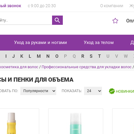
ый звонок
с 9:00 до 20:30
О компании
Ж
Оп
Уход за руками и ногами
Уход за телом
Д
I
J
K
L
M
N
O
P
Q
R
S
T
U
V
W
косметика для волос
/
Профессиональные средства для укладки волос
Ы И ПЕНКИ ДЛЯ ОБЪЕМА
ОВАТЬ ПО:
ПОКАЗАТЬ:
НОВИНК