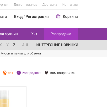
урнал
Для оптовиков
Доставка
Контакты
лата
Вход
Регистрация
Корзина
/
ля мужчин
Хит
Распродажа
X
Y
Z
А-Я
ИНТЕРЕСНЫЕ НОВИНКИ
/
Муссы и пенки для объема
Распродажа
Вам понравится
И
ХИТ