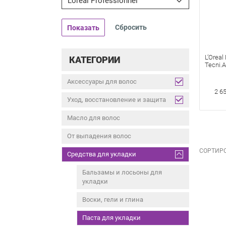
Loreal Professionnel
Показать
L’Oreal
КАТЕГОРИИ
Tecni.A
Реконс
100 мл
Аксессуары для волос
эффек
2 6
укладк
Уход, восстановление и защита
Масло для волос
От выпадения волос
СОРТИРО
Средства для укладки
Бальзамы и лосьоны для
укладки
Воски, гели и глина
Паста для укладки