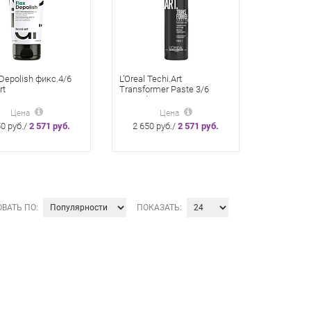
 Depolish фикс.4/6
L’Oreal Techi.Art
rt
Transformer Paste 3/6
труирующая паста
Трансформер-паста 150
 для создания
мл для волос
Цена
Цена
та небрежной
50 руб./
2 571 руб.
2 650 руб./
2 571 руб.
и
ВАТЬ ПО:
ПОКАЗАТЬ: