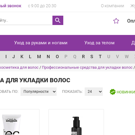
ый звонок
с 9:00 до 20:30
О компании
Ж
Оп
Уход за руками и ногами
Уход за телом
Д
I
J
K
L
M
N
O
P
Q
R
S
T
U
V
W
косметика для волос
/
Профессиональные средства для укладки волос
А ДЛЯ УКЛАДКИ ВОЛОС
ОВАТЬ ПО:
ПОКАЗАТЬ:
НОВИНК