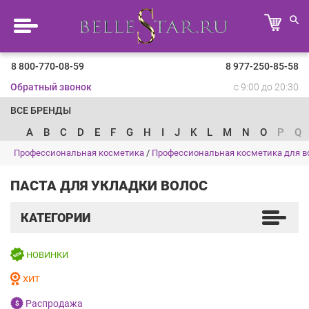
8 800-770-08-59
8 977-250-85-58
Обратный звонок
с 9:00 до 20:30
ВСЕ БРЕНДЫ
A
B
C
D
E
F
G
H
I
J
K
L
M
N
O
P
Q
Профессиональная косметика
/
Профессиональная косметика для в
ПАСТА ДЛЯ УКЛАДКИ ВОЛОС
КАТЕГОРИИ
НОВИНКИ
ХИТ
Распродажа