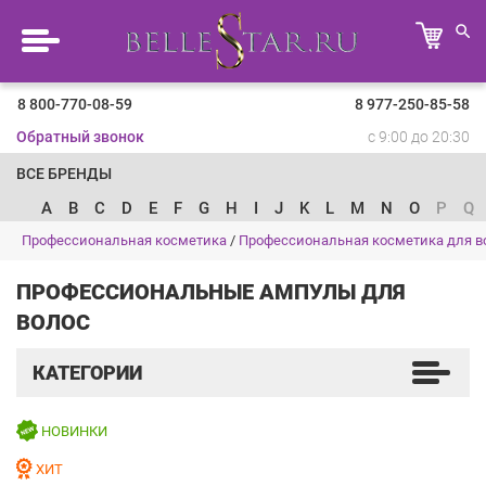
8 800-770-08-59
8 977-250-85-58
Обратный звонок
с 9:00 до 20:30
ВСЕ БРЕНДЫ
A
B
C
D
E
F
G
H
I
J
K
L
M
N
O
P
Q
Профессиональная косметика
/
Профессиональная косметика для в
ПРОФЕССИОНАЛЬНЫЕ АМПУЛЫ ДЛЯ
ВОЛОС
КАТЕГОРИИ
НОВИНКИ
ХИТ