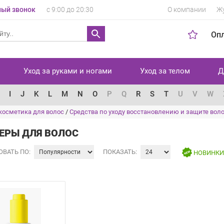
ый звонок
с 9:00 до 20:30
О компании
Ж
Оп
Уход за руками и ногами
Уход за телом
Д
I
J
K
L
M
N
O
P
Q
R
S
T
U
V
W
косметика для волос
/
Средства по уходу восстановлению и защите вол
ЕРЫ ДЛЯ ВОЛОС
ОВАТЬ ПО:
ПОКАЗАТЬ:
НОВИНК