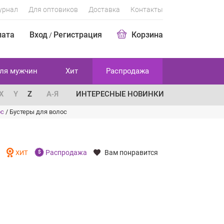
урнал
Для оптовиков
Доставка
Контакты
лата
Вход
Регистрация
Корзина
/
ля мужчин
Хит
Распродажа
X
Y
Z
А-Я
ИНТЕРЕСНЫЕ НОВИНКИ
ос
/
Бустеры для волос
Распродажа
Вам понравится
И
ХИТ