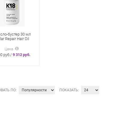
сло-бустер 30 мл
ar Repair Hair Oil
лекулярного
новления волос
Цена
00 руб./
9 312 руб.
ВАТЬ ПО:
ПОКАЗАТЬ: