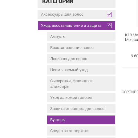
КАТЕГОРИИ
Аксессуары для волос
Уход, восстановление и защита
К18 Ма
Ампулы
Molecul
для мо
Восстановление волос
восста
9 6
Лосьоны для волос
Несмываемый уход
Сыворотки, флюиды и
эликсиры
СОРТИРО
Уход за кожей головы
Защита от солнца для волос
Бустеры
Средства от перхоти