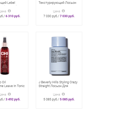
щий Lebel
Текстурирующий Лосьон
Celcert Meline
Для Естественных
0Мл
Локонов 100 Мл
Цена
Цена
уб./
6 310 руб.
7 030 руб./
7 030 руб.
p Oil
J Beverly Hills Styling Crazy
ne Leave In Tonic
Straight Лосьон Для
ание Цвета 118
Выпрямления 236 Мл
Цена
Цена
уб./
3 492 руб.
5 085 руб./
5 085 руб.