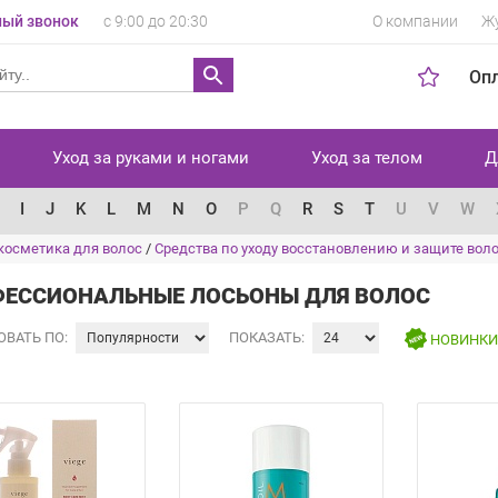
ый звонок
с 9:00 до 20:30
О компании
Ж
Оп
Уход за руками и ногами
Уход за телом
Д
I
J
K
L
M
N
O
P
Q
R
S
T
U
V
W
косметика для волос
/
Средства по уходу восстановлению и защите вол
ЕССИОНАЛЬНЫЕ ЛОСЬОНЫ ДЛЯ ВОЛОС
ОВАТЬ ПО:
ПОКАЗАТЬ:
НОВИНК