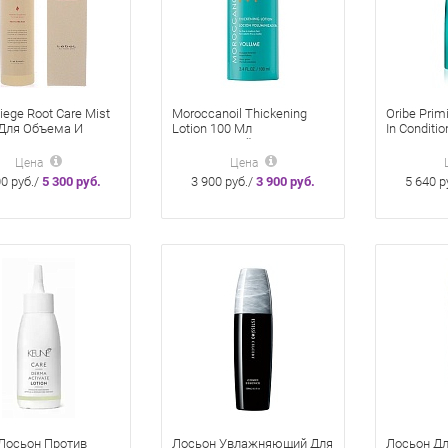
iege Root Care Mist
Moroccanoil Thickening
Oribe Prim
Для Объема И
Lotion 100 Мл
In Conditi
ения Волос 180 Мл
Утолщающий Лосьон
Несмывае
для увлаж
Цена
Цена
распутыва
00 руб./
5 300 руб.
3 900 руб./
3 900 руб.
5 640 р
мл
Лосьон Против
Лосьон Увлажняющий Для
Лосьон Дл