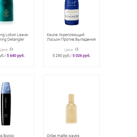
ing Lotion Leave-
Keune Укрепляющий
oning Detangler
Лосьон Против Выпадения
мый праймер
Волос 75 мл Fortifying
нения и
Lotion
Цена
Цена
ния волос 250
уб./
5 640 руб.
5 290 руб./
5 026 руб.
я Волос
Oribe matte waves