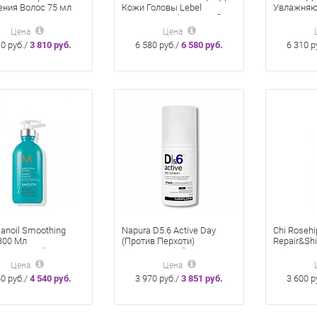
ния Волос 75 мл
Кожи Головы Lebel
Увлажняю
Activate
Estessimo Celcert Comfi
Estessimo 
Essence 120Мл
Water 15
Цена
Цена
10 руб./
3 810 руб.
6 580 руб./
6 580 руб.
6 310 р
anoil Smoothing
Napura D5.6 Active Day
Chi Rosehi
 300 Мл
(Против Перхоти)
Repair&Shi
аживающий Лосьон
Несмываемый
Тоник Пит
дрявых Волос
Ежедневный Лосьон 75 Мл
Мл
Цена
Цена
40 руб./
4 540 руб.
3 970 руб./
3 851 руб.
3 600 р