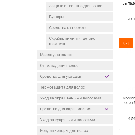
Выпаде
Защита от солнца для волос
Derma 
Бустеры
4 0
Средства от перхоти
Скрабы, пилинги, детокс-
Хит
шампунь
Масло для волос
От выпадения волос
Средства для укладки
Термозащита для волос
Уход за окрашенными волосами
Morocc
Lotion
Разгл
Средства для окрашивания
Для Ку
4 5
Уход за кудрявыми волосами
Кондиционеры для волос