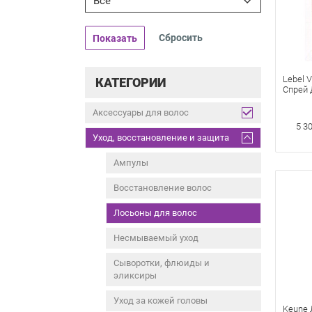
Все
Показать
Lebel V
КАТЕГОРИИ
Спрей 
Укрепл
Аксессуары для волос
5 3
Уход, восстановление и защита
Ампулы
Восстановление волос
Лосьоны для волос
Несмываемый уход
Сыворотки, флюиды и
эликсиры
Уход за кожей головы
Keune 