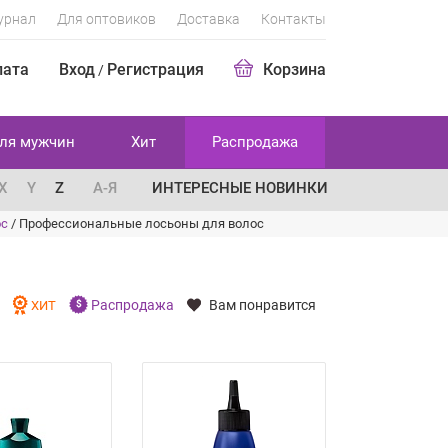
урнал
Для оптовиков
Доставка
Контакты
лата
Вход
Регистрация
Корзина
/
ля мужчин
Хит
Распродажа
X
Y
Z
А-Я
ИНТЕРЕСНЫЕ НОВИНКИ
ос
/
Профессиональные лосьоны для волос
Распродажа
Вам понравится
И
ХИТ