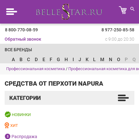
8 800-770-08-59
8 977-250-85-58
Обратный звонок
с 9:00 до 20:30
ВСЕ БРЕНДЫ
A
B
C
D
E
F
G
H
I
J
K
L
M
N
O
P
Q
Профессиональная косметика
/
Профессиональная косметика для в
СРЕДСТВА ОТ ПЕРХОТИ NAPURA
КАТЕГОРИИ
НОВИНКИ
ХИТ
Распродажа