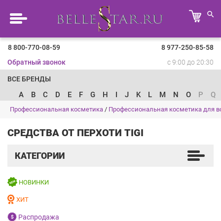
8 800-770-08-59
8 977-250-85-58
Обратный звонок
с 9:00 до 20:30
ВСЕ БРЕНДЫ
A
B
C
D
E
F
G
H
I
J
K
L
M
N
O
P
Q
Профессиональная косметика
/
Профессиональная косметика для в
СРЕДСТВА ОТ ПЕРХОТИ TIGI
КАТЕГОРИИ
НОВИНКИ
ХИТ
Распродажа