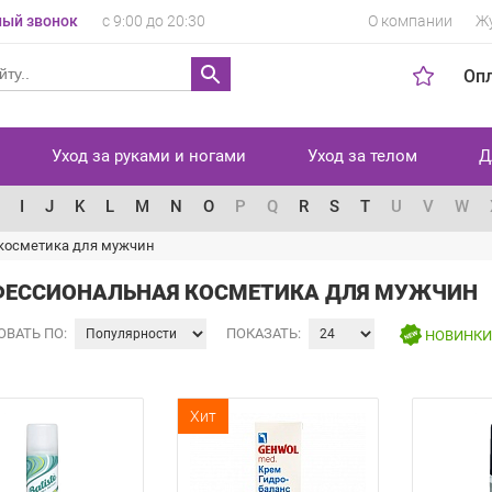
ый звонок
с 9:00 до 20:30
О компании
Ж
Оп
Уход за руками и ногами
Уход за телом
Д
I
J
K
L
M
N
O
P
Q
R
S
T
U
V
W
косметика для мужчин
ЕССИОНАЛЬНАЯ КОСМЕТИКА ДЛЯ МУЖЧИН
ОВАТЬ ПО:
ПОКАЗАТЬ:
НОВИНК
Хит