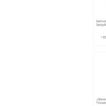
Gehwol
Загруб
мочеви
1 8
J Bever
Thicke