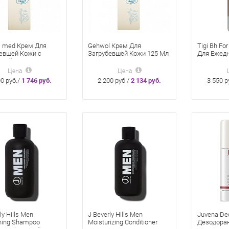
 med Крем Для
Gehwol Крем Для
Tigi Bh F
евшей Кожи с
Загрубевшей Кожи 125 Мл
Для Ежед
ной 75 Мл
Применен
Цена
Цена
00 руб./
1 746 руб.
2 200 руб./
2 134 руб.
3 550 р
ly Hills Men
J Beverly Hills Men
Juvena De
ning Shampoo
Moisturizing Conditioner
Дезодоран