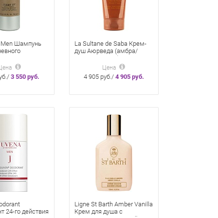
or Men Шампунь
La Sultane de Saba Крем-
невного
душ Аюрведа (амбра/
ия 750 Мл
ваниль/пачули) 200мл
Цена
Цена
уб./
3 550 руб.
4 905 руб./
4 905 руб.
odorant
Ligne St Barth Amber Vanilla
т 24-го действия
Крем для душа с