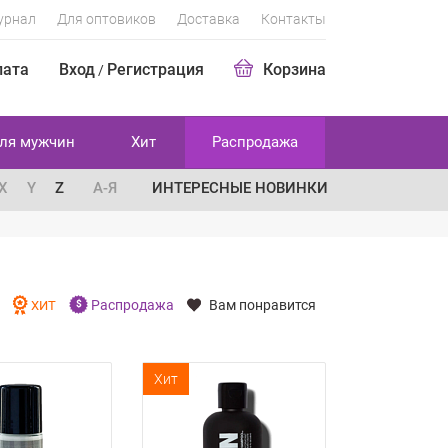
урнал
Для оптовиков
Доставка
Контакты
лата
Вход
Регистрация
Корзина
/
ля мужчин
Хит
Распродажа
X
Y
Z
А-Я
ИНТЕРЕСНЫЕ НОВИНКИ
Распродажа
Вам понравится
И
ХИТ
Хит