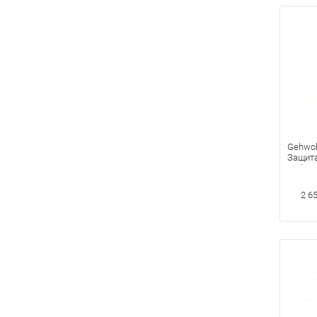
Gehwol
Защита
Инфекц
2 6