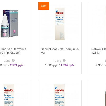
Хит
 Ungisan Настойка
Gehwol Мазь От Трещин 75
Gehwol Ма
 От Грибковой
Мл
125 Мл
ий 30 Мл
Цена
Цена
50 руб./
2 571 руб.
1 800 руб./
1 746 руб.
2 300 р