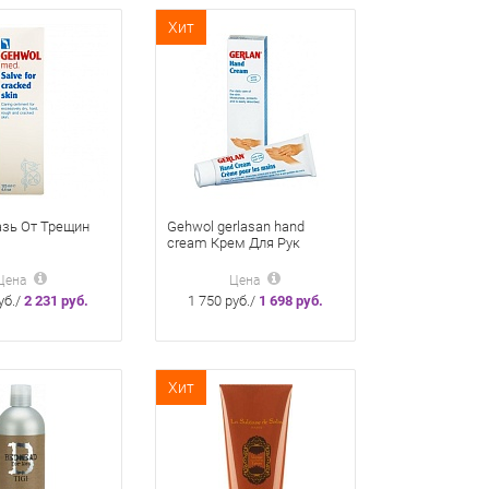
Хит
зь От Трещин
Gehwol gerlasan hand
cream Крем Для Рук
Герлазан 75 мл
Цена
Цена
уб./
2 231 руб.
1 750 руб./
1 698 руб.
Хит