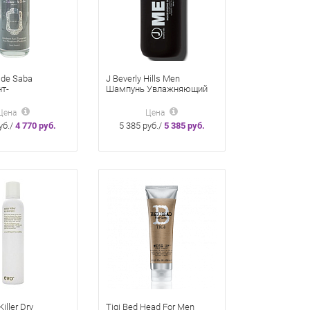
 de Saba
J Beverly Hills Men
т-
Шампунь Увлажняющий
ирант 50 мл
Для Мужчин 350 Мл
сестраль
Цена
Цена
уб./
4 770 руб.
5 385 руб./
5 385 руб.
iller Dry
Tigi Bed Head For Men