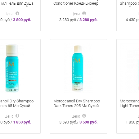
0 мл Гель для душа
Conditioner Кондиционер
Shampoo 
солнца «Сансейшен»
Для Восстановления
Спрей 200
Баланса Кожи Головы 300
Цена
Цена
Мл
00 руб./
3 800 руб.
3 280 руб./
3 280 руб.
4 430 р
anoil Dry Shampoo
Moroccanoil Dry Shampoo
Moroccano
ones 65 Мл Сухой
Dark Tones 205 Мл Сухой
Light Tone
нь Для Тёмных
Шампунь Тёмный Тон
Шампунь 
Волос
Цена
Цена
50 руб./
1 850 руб.
3 590 руб./
3 590 руб.
1 850 р