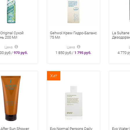
 Original Сухой
Gehwol Крем Гидро-Баланс
La Sultane
нь 200 Мл
75 Мл
Дезодоран
антиперсп
Сантал Ан
Цена
Цена
00 руб./
970 руб.
1 850 руб./
1 795 руб.
4 770 р
Хит
 After Sun Shower
Evo Normal Persons Daily
Evo Water K