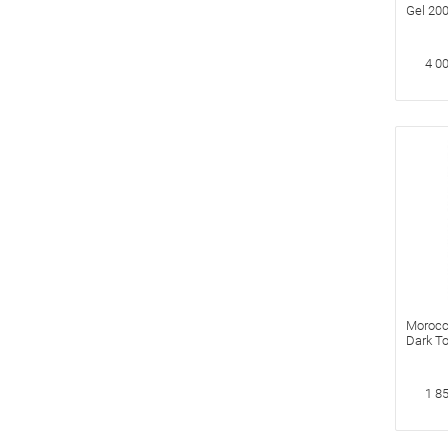
Gel 20
после 
4 0
Morocc
Dark T
Шампу
Волос
1 8