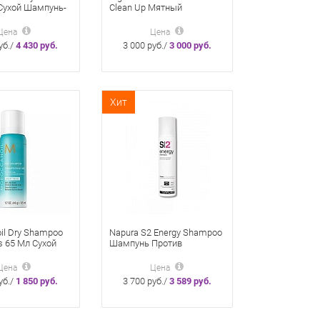
Cухой Шампунь-
Clean Up Мятный
 Мл
Кондиционер Для Волос
200 Мл
Цена
Цена
уб./
4 430 руб.
3 000 руб./
3 000 руб.
Хит
il Dry Shampoo
Napura S2 Energy Shampoo
s 65 Мл Сухой
Шампунь Против
Для Светлых
Выпадения 200 Мл
Цена
Цена
уб./
1 850 руб.
3 700 руб./
3 589 руб.