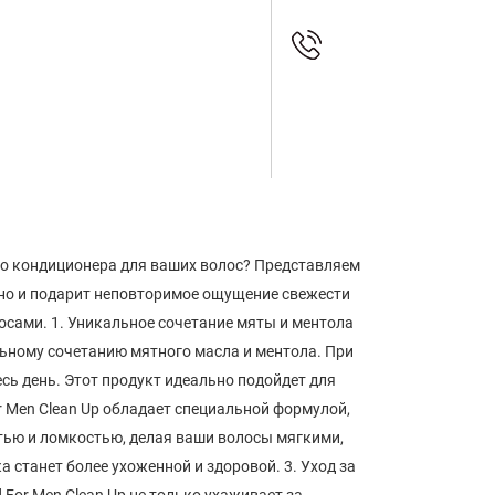
ого кондиционера для ваших волос? Представляем
, но и подарит неповторимое ощущение свежести
осами. 1. Уникальное сочетание мяты и ментола
льному сочетанию мятного масла и ментола. При
сь день. Этот продукт идеально подойдет для
or Men Clean Up обладает специальной формулой,
тью и ломкостью, делая ваши волосы мягкими,
станет более ухоженной и здоровой. 3. Уход за
For Men Clean Up не только ухаживает за