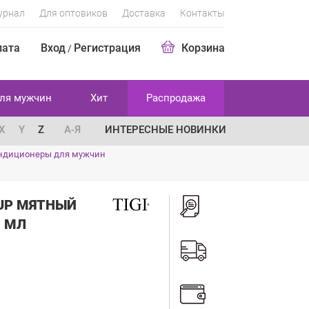
урнал
Для оптовиков
Доставка
Контакты
лата
Вход
Регистрация
Корзина
/
ля мужчин
Хит
Распродажа
X
Y
Z
А-Я
ИНТЕРЕСНЫЕ НОВИНКИ
ндиционеры для мужчин
 UP МЯТНЫЙ
0 МЛ