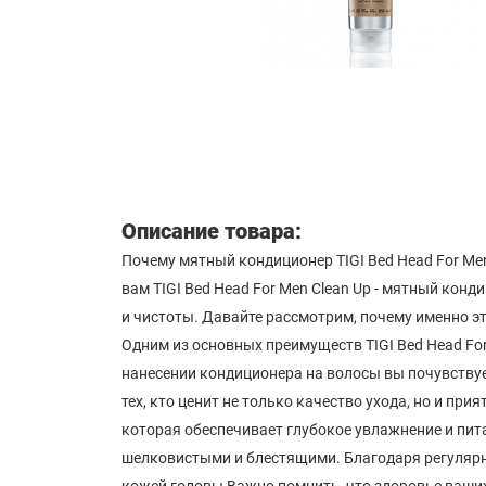
Описание товара:
Почему мятный кондиционер TIGI Bed Head For Me
вам TIGI Bed Head For Men Clean Up - мятный ко
и чистоты. Давайте рассмотрим, почему именно эт
Одним из основных преимуществ TIGI Bed Head Fo
нанесении кондиционера на волосы вы почувствуе
тех, кто ценит не только качество ухода, но и пр
которая обеспечивает глубокое увлажнение и пит
шелковистыми и блестящими. Благодаря регулярно
кожей головы Важно помнить, что здоровье ваших 