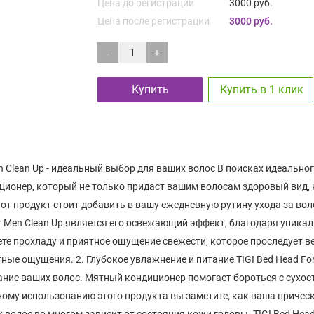
Цена до регистрации
3000 руб.
Цена после регистрации
3000 руб.
-
+
Купить
Купить в 1 клик
n Clean Up - идеальный выбор для ваших волос В поисках идеальн
ндиционер, который не только придаст вашим волосам здоровый вид
от продукт стоит добавить в вашу ежедневную рутину ухода за вол
r Men Clean Up является его освежающий эффект, благодаря уника
те прохладу и приятное ощущение свежести, которое проследует ве
иятные ощущения. 2. Глубокое увлажнение и питание TIGI Bed Head F
ание ваших волос. Мятный кондиционер помогает бороться с сухос
му использованию этого продукта вы заметите, как ваша прическа 
волос во многом зависит от состояния кожи головы. TIGI Bed Head 