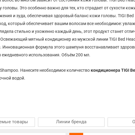
 головы. Это особенно важно для тех, кто страдает от сухости кож
ния и зуда, обеспечивая здоровый баланс кожи головы. TIGI Bed He
ход, который обеспечивает вашим волосам все необходимое: увлажн
лядела стильно и ухоженно каждый день, этот продукт станет отли
и! Освежающий мятный кондиционер из мужской линии TIGI Bed Head
ос. Инновационная формула этого шампуня восстанавливает здоро
я ежедневного использования. Объём 200 мл.
 Shampoo. Нанесите необходимое количество
кондиционера TIGI Be
очной водой.
емые товары
Линии бренда