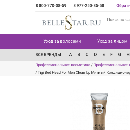
8 800-770-08-59
8 977-250-85-58
Обратн
Уход за волосами
Уход за лицом
A
B
C
D
E
F
G
H
ВСЕ БРЕНДЫ
Профессиональная косметика
/
Профессиональная 
/
Tigi Bed Head For Men Clean Up Мятный Кондиционе