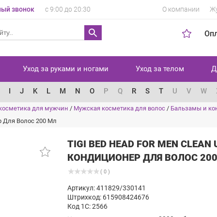
ый звонок
с 9:00 до 20:30
О компании
Ж
Оп
Уход за руками и ногами
Уход за телом
Д
I
J
K
L
M
N
O
P
Q
R
S
T
U
V
W
косметика для мужчин
/
Мужская косметика для волос
/
Бальзамы и ко
р Для Волос 200 Мл
TIGI BED HEAD FOR MEN CLEAN
КОНДИЦИОНЕР ДЛЯ ВОЛОС 20
( 0 )
Артикул: 411829/330141
Штрихкод: 615908424676
Код 1С: 2566