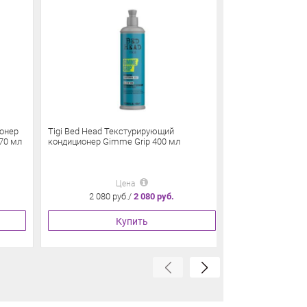
ионер
Tigi Bed Head Текстурирующий
Tigi Bed Head Re
70 мл
кондиционер Gimme Grip 400 мл
сильно поврежд
Цена
2 080 руб./
2 080 руб.
3 950 
Купить