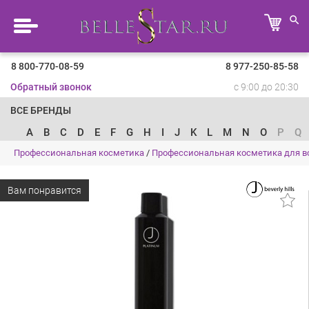
8 800-770-08-59
8 977-250-85-58
Обратный звонок
с 9:00 до 20:30
ВСЕ БРЕНДЫ
A
B
C
D
E
F
G
H
I
J
K
L
M
N
O
P
Q
Профессиональная косметика
/
Профессиональная косметика для в
Вам понравится