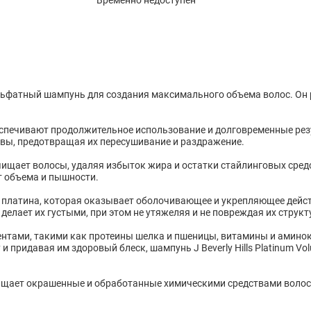
зсульфатный шампунь для создания максимального объема волос. Он 
еспечивают продолжительное использование и долговременные ре
овы, предотвращая их пересушивание и раздражение.
очищает волосы, удаляя избыток жира и остатки стайлинговых средс
т объема и пышности.
платина, которая оказывает оболочивающее и укрепляющее дейст
делает их густыми, при этом не утяжеляя и не повреждая их структ
нтами, такими как протеины шелка и пшеницы, витамины и аминок
и придавая им здоровый блеск, шампунь J Beverly Hills Platinum V
щает окрашенные и обработанные химическими средствами волосы