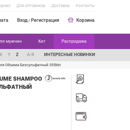
урнал
Для оптовиков
Доставка
Контакты
лата
Вход
Регистрация
Корзина
/
ля мужчин
Хит
Распродажа
X
Y
Z
А-Я
ИНТЕРЕСНЫЕ НОВИНКИ
ь Для Объема Безсульфатный 355Мл
OLUME SHAMPOO
УЛЬФАТНЫЙ