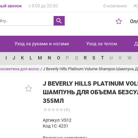
ый звонок
с 9:00 до 20:30
О компании
Ж
Оп
Уход за руками и ногами
Уход за телом
Д
I
J
K
L
M
N
O
P
Q
R
S
T
U
V
W
косметика для волос
/
J Beverly Hills Platinum Volume Shampoo Шампун
J BEVERLY HILLS PLATINUM V
ШАМПУНЬ ДЛЯ ОБЪЕМА БЕЗС
355МЛ
( 0 )
Артикул: VS12
Код 1С: 4231
Временно недоступен