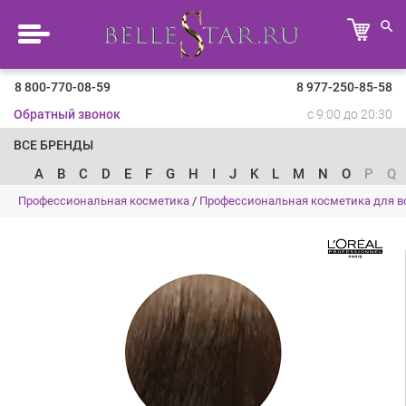
8 800-770-08-59
8 977-250-85-58
Обратный звонок
с 9:00 до 20:30
ВСЕ БРЕНДЫ
A
B
C
D
E
F
G
H
I
J
K
L
M
N
O
P
Q
Профессиональная косметика
/
Профессиональная косметика для в