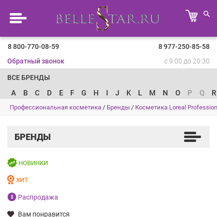
8 800-770-08-59
8 977-250-85-58
Обратный звонок
с 9:00 до 20:30
ВСЕ БРЕНДЫ
A
B
C
D
E
F
G
H
I
J
K
L
M
N
O
P
Q
R
Профессиональная косметика
/
Бренды
/
Косметика Loreal Profession
БРЕНДЫ
НОВИНКИ
ХИТ
Распродажа
Вам понравится