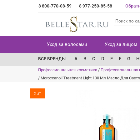
8 800-770-08-59
8 977-250-85-58
Обратн
Уход за волосами
Уход за лицом
A
B
C
D
E
F
G
H
ВСЕ БРЕНДЫ
Профессиональная косметика
/
Профессиональная 
/
Moroccanoil Treatment Light 100 Мл Масло Для Све
Хит