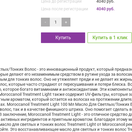
Цена до регистрации
4040 руб.
Цена после регистрации
4040 руб.
-
+
Купить
Купить в 1 клик
етлых/Тонких Волос - это инновационный продукт, который предназ
рые делают его незаменимым средством в рутине ухода за волосами.
ьным для тонких волос. Оно не утяжеляет пряди и не делает их жир
лос, которые часто страдают от пересушивания и потери блеска. 
, которое богато витаминами и антиоксидантами. Эти компоненты
Moroccanoil Treatment Light также содержит UV-фильтры, которые
ятным ароматом, который остается на волосах на протяжении длит
ах. Moroccanoil Treatment Light 100 Мл Масло Для Светлых/Тонких
волос, так и в качестве финишного штриха. Оно помогает сделать 
В заключение, Moroccanoil Treatment Light - это отличное средство
 активных ингредиентов и приятным ароматом. Благодаря этому м
ло для светлых и тонких волос Treatment Light от Moroccanoil ре
ойте. Это восстанавливающее масло для светлых и тонких волос Tre