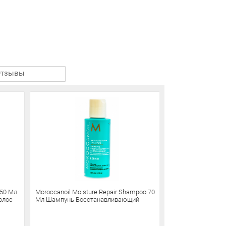
Отзывы
250 Мл
Moroccanoil Moisture Repair Shampoo 70
Moroccanoil Moist
олос
Мл Шампунь Восстанавливающий
70 Мл Кондицио