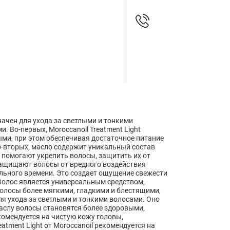
начен для ухода за светлыми и тонкими
 Во-первых, Moroccanoil Treatment Light
ными, при этом обеспечивая достаточное питание
Во-вторых, масло содержит уникальный состав
 помогают укрепить волосы, защитить их от
 защищают волосы от вредного воздействия
ельного времени. Это создает ощущение свежести
 Волос является универсальным средством,
волосы более мягкими, гладкими и блестящими,
 для ухода за светлыми и тонкими волосами. Оно
аслу волосы становятся более здоровыми,
комендуется на чистую кожу головы,
atment Light от Moroccanoil рекомендуется на