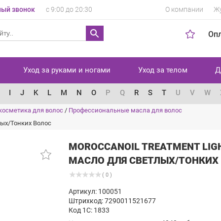
ый звонок
с 9:00 до 20:30
О компании
Ж
Оп
Уход за руками и ногами
Уход за телом
Д
I
J
K
L
M
N
O
P
Q
R
S
T
U
V
W
косметика для волос
/
Профессиональные масла для волос
тлых/Тонких Волос
MOROCCANOIL TREATMENT LIG
МАСЛО ДЛЯ СВЕТЛЫХ/ТОНКИХ
( 0 )
Артикул: 100051
Штрихкод: 7290011521677
Код 1С: 1833