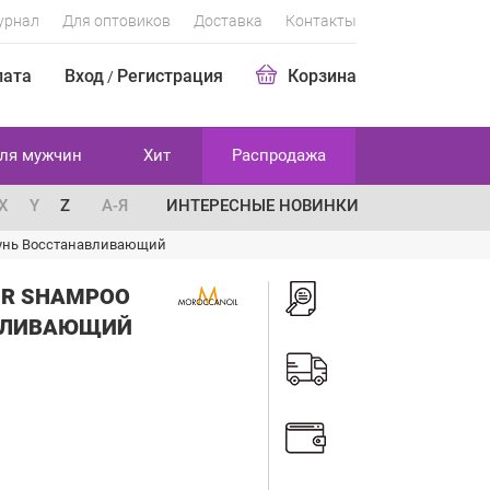
урнал
Для оптовиков
Доставка
Контакты
лата
Вход
Регистрация
Корзина
/
ля мужчин
Хит
Распродажа
X
Y
Z
А-Я
ИНТЕРЕСНЫЕ НОВИНКИ
мпунь Восстанавливающий
IR SHAMPOO
АВЛИВАЮЩИЙ