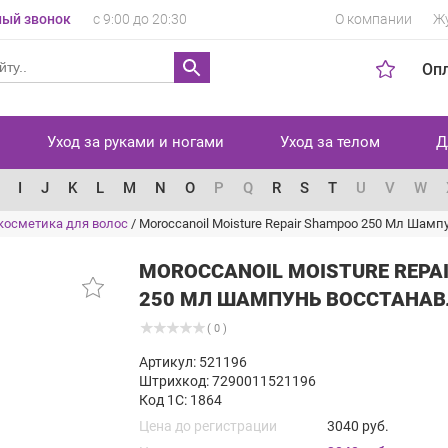
ый звонок
с 9:00 до 20:30
О компании
Ж
Оп
Уход за руками и ногами
Уход за телом
Д
I
J
K
L
M
N
O
P
Q
R
S
T
U
V
W
косметика для волос
/
Moroccanoil Moisture Repair Shampoo 250 Мл Ша
MOROCCANOIL MOISTURE REPA
250 МЛ ШАМПУНЬ ВОССТАН
( 0 )
Артикул: 521196
Штрихкод: 7290011521196
Код 1С: 1864
Цена до регистрации
3040 руб.