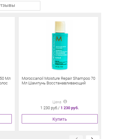
Отзывы
250 Мл
Moroccanoil Moisture Repair Shampoo 70
Moroccanoil Moist
олос
Мл Шампунь Восстанавливающий
70 Мл Кондицио
Цена
1 230 руб./
1 230 руб.
1 070 
Купить