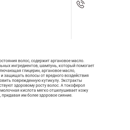
остояния волос, содержит аргановое масло.
льных ингредиентов, шампунь, который помогает
ключающая глицерин, аргановое масло,
 и защищать волосы от вредного воздействия
новить поврежденную кутикулу. Экстракты
твуют здоровому росту волос. А токоферол
 молочная кислота мягко отшелушивает кожу
, придавая им более здоровое сияние.