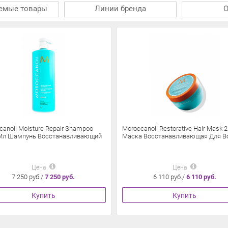
емые товары
Линии бренда
canoil Moisture Repair Shampoo
Moroccanoil Restorative Hair Mask 
Мл Шампунь Восстанавливающий
Маска Восстанавливающая Для В
Цена
Цена
7 250 руб./
7 250 руб.
6 110 руб./
6 110 руб.
Купить
Купить