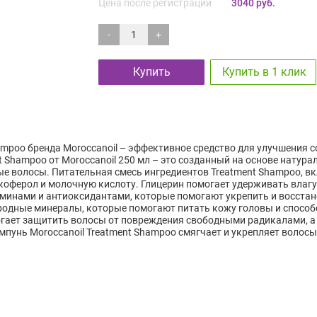
Цена после регистрации
3040 руб.
-
+
Купить
Купить в 1 клик
mpoo бренда Moroccanoil – эффективное средство для улучшения с
hampoo от Moroccanoil 250 мл – это созданный на основе натура
е волосы. Питательная смесь ингредиентов Treatment Shampoo, в
коферол и молочную кислоту. Глицерин помогает удерживать влагу
минами и антиоксидантами, которые помогают укрепить и восста
одные минералы, которые помогают питать кожу головы и способс
гает защитить волосы от повреждения свободными радикалами, а
ампунь Moroccanoil Treatment Shampoo смягчает и укрепляет волосы