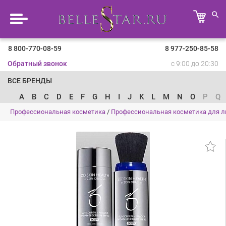
8 800-770-08-59
8 977-250-85-58
Обратный звонок
с 9:00 до 20:30
ВСЕ БРЕНДЫ
A
B
C
D
E
F
G
H
I
J
K
L
M
N
O
P
Q
Профессиональная косметика
/
Профессиональная косметика для л