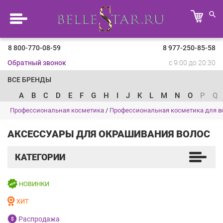
8 800-770-08-59
8 977-250-85-58
Обратный звонок
с 9:00 до 20:30
ВСЕ БРЕНДЫ
A
B
C
D
E
F
G
H
I
J
K
L
M
N
O
P
Q
Профессиональная косметика
/
Профессиональная косметика для в
АКСЕССУАРЫ ДЛЯ ОКРАШИВАНИЯ ВОЛОС
КАТЕГОРИИ
НОВИНКИ
ХИТ
Распродажа