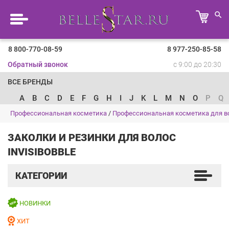
8 800-770-08-59
8 977-250-85-58
Обратный звонок
с 9:00 до 20:30
ВСЕ БРЕНДЫ
A
B
C
D
E
F
G
H
I
J
K
L
M
N
O
P
Q
Профессиональная косметика
/
Профессиональная косметика для в
ЗАКОЛКИ И РЕЗИНКИ ДЛЯ ВОЛОС
INVISIBOBBLE
КАТЕГОРИИ
НОВИНКИ
ХИТ