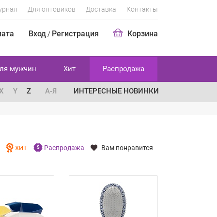
урнал
Для оптовиков
Доставка
Контакты
лата
Вход
Регистрация
Корзина
/
ля мужчин
Хит
Распродажа
X
Y
Z
А-Я
ИНТЕРЕСНЫЕ НОВИНКИ
Распродажа
Вам понравится
И
ХИТ