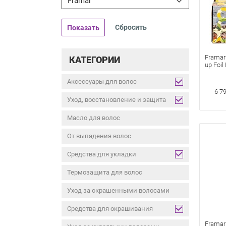
Framar
Показать
Framar
КАТЕГОРИИ
up Foi
для ок
листов
Аксессуары для волос
Лимон
6 7
Уход, восстановление и защита
Масло для волос
От выпадения волос
Средства для укладки
Термозащита для волос
Уход за окрашенными волосами
Средства для окрашивания
Framar