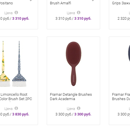
Positano
Brush Amalfi
Grips Заж
тывающая щетка
Распутывающая щетка
прорезин
ано» для волос
«Амальфи» для волос
покрытие
Цена
Цена
10 руб./
3 310 руб.
3 310 руб./
3 310 руб.
2 320 р
 Limoncello Root
Framar Detangle Brushes
Framar Fr
Color Brush Set 2PC
Dark Academia
Brushes D
кистей 2 шт
Распутывающая щетка
Распутыв
ello для
«Maroon» для волос
Midnight д
Цена
Цена
вания корней
30 руб./
3 830 руб.
3 300 руб./
3 300 руб.
3 300 р