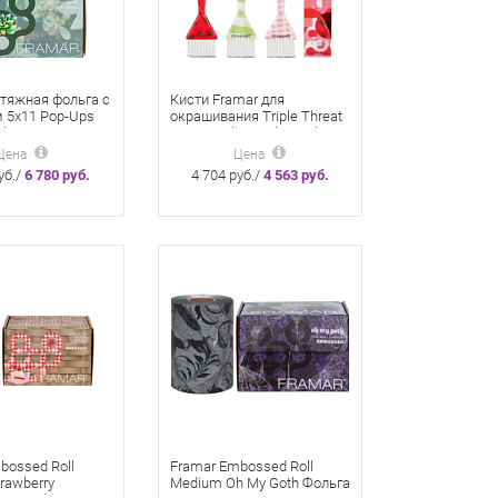
тяжная фольга с
Кисти Framar для
 5х11 Pop-Ups
окрашивания Triple Threat
heets 12,5х28
Set Strawberry Shortcake
«Клубничный пирог» 3 шт
Цена
Цена
уб./
6 780 руб.
4 704 руб./
4 563 руб.
bossed Roll
Framar Embossed Roll
rawberry
Medium Oh My Goth Фольга