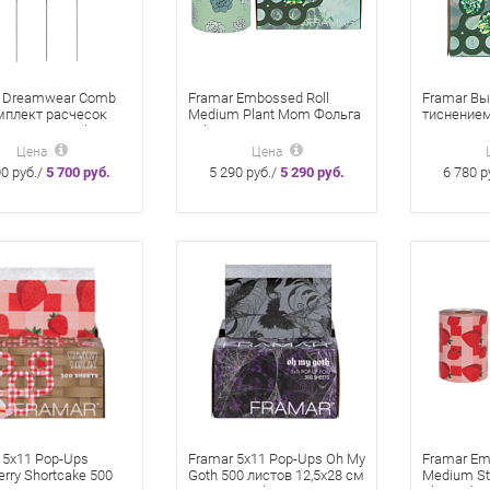
 Dreamwear Comb
Framar Embossed Roll
Framar Вы
мплект расчесок
Medium Plant Mom Фольга
тиснением
 Mom» для набора
«Plant Mom» 320 Ft. в
Mom 500 S
 3 шт
рулоне с тиснением 98 м
см
Цена
Цена
00 руб./
5 700 руб.
5 290 руб./
5 290 руб.
6 780 р
 5x11 Pop-Ups
Framar 5x11 Pop-Ups Oh My
Framar Em
rry Shortcake 500
Goth 500 листов 12,5x28 см
Medium St