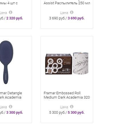
имы 4 шт с
Assist Распылитель 250 мл
енным
для воды ассистент
м «Лимончелло»
стилиста «Лимончелло»
Цена
Цена
уб./
2 320 руб.
3 690 руб./
3 690 руб.
amar Detangle
Framar Embossed Roll
ark Academia
Medium Dark Academia 320
ающая щетка
Ft Фольга в рулоне с
ля волос
тиснением «Темная
Цена
Цена
академия» 98 м для
уб./
3 300 руб.
5 300 руб./
5 300 руб.
окрашивания