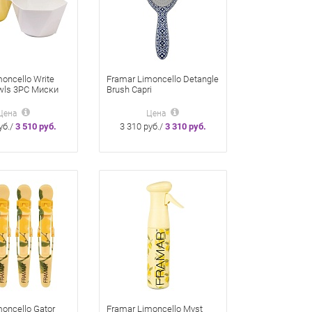
oncello Write
Framar Limoncello Detangle
wls 3PC Миски
Brush Capri
ивания волос с
Распутывающая щетка
 для записей 3
«Капри» для волос
Цена
Цена
челло
уб./
3 510 руб.
3 310 руб./
3 310 руб.
oncello Gator
Framar Limoncello Myst