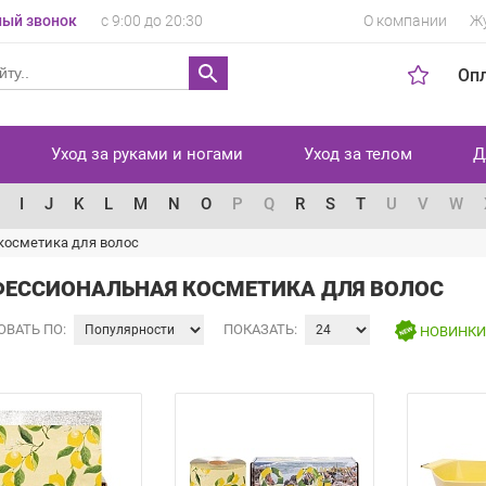
ый звонок
с 9:00 до 20:30
О компании
Ж
Оп
Уход за руками и ногами
Уход за телом
Д
I
J
K
L
M
N
O
P
Q
R
S
T
U
V
W
косметика для волос
ЕССИОНАЛЬНАЯ КОСМЕТИКА ДЛЯ ВОЛОС
ОВАТЬ ПО:
ПОКАЗАТЬ:
НОВИНК