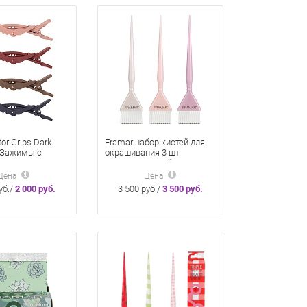
or Grips Dark
Framar набор кистей для
 Зажимы с
окрашивания 3 шт
енным
«Глазированный пончик»
м 4 шт «Темная
Glazed Donut
Цена
Цена
»
уб./
2 000 руб.
3 500 руб./
3 500 руб.