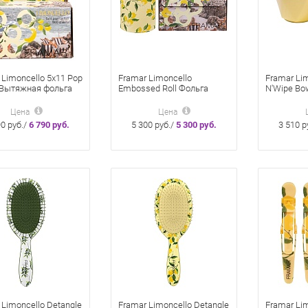
 Limoncello 5x11 Pop
Framar Limoncello
Framar Lim
l Вытяжная фольга
Embossed Roll Фольга
N'Wipe Bo
рашивания 500
Лимончелло 98 м в рулоне
для окраш
 12x28 см
вкладками
Цена
Цена
челло
шт Лимон
90 руб./
6 790 руб.
5 300 руб./
5 300 руб.
3 510 р
 Limoncello Detangle
Framar Limoncello Detangle
Framar Lim