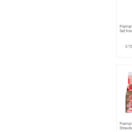
Framar
Set Ко
«Plant
прядей
5 7
Framar
Strawbe