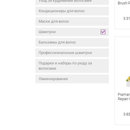
Уход за кудрявыми волосами
Brush 
Распу
Кондиционеры для волос
«Позит
3 3
Маски для волос
Шампуни
Бальзамы для волос
Профессиональные шампуни
Подарки и наборы по уходу за
волосами
Ламинирование
Framar
Repair 
Набор 
Limonc
окраши
3 8