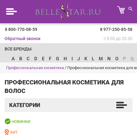
8 800-770-08-59
8 977-250-85-58
Обратный звонок
с 9:00 до 20:30
ВСЕ БРЕНДЫ
A
B
C
D
E
F
G
H
I
J
K
L
M
N
O
P
Q
Профессиональная косметика
/
Профессиональная косметика для в
ПРОФЕССИОНАЛЬНАЯ КОСМЕТИКА ДЛЯ
ВОЛОС
КАТЕГОРИИ
НОВИНКИ
ХИТ