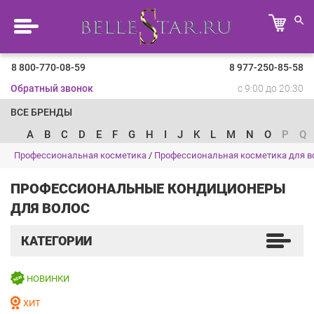
8 800-770-08-59
8 977-250-85-58
Обратный звонок
с 9:00 до 20:30
ВСЕ БРЕНДЫ
A
B
C
D
E
F
G
H
I
J
K
L
M
N
O
P
Q
Профессиональная косметика
/
Профессиональная косметика для в
ПРОФЕССИОНАЛЬНЫЕ КОНДИЦИОНЕРЫ
ДЛЯ ВОЛОС
КАТЕГОРИИ
НОВИНКИ
ХИТ