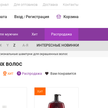
урнал
Для оптовиков
Доставка
Контакты
лата
Вход
Регистрация
Корзина
/
ля мужчин
Хит
Распродажа
X
Y
Z
А-Я
ИНТЕРЕСНЫЕ НОВИНКИ
сиональные шампуни для окрашенных волос
Х ВОЛОС
Распродажа
Вам понравится
И
ХИТ
Хит