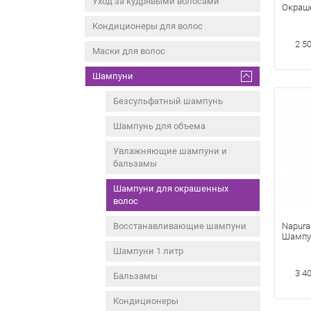
Уход за кудрявыми волосами
Окраш
Велико
Кондиционеры для волос
2 5
Маски для волос
Шампуни
Безсульфатный шампунь
Шампунь для объема
Увлажняющие шампуни и
бальзамы
Шампуни для окрашенных
волос
Восстанавливающие шампуни
Napura
Шампу
Волос 
Шампуни 1 литр
3 4
Бальзамы
Кондиционеры