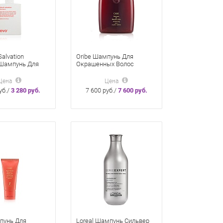
Salvation
Oribe Шампунь Для
Шампунь Для
Окрашенных Волос
ых Волос 300 Мл
Великолепие Цвета 250 Мл
Цена
Цена
уб./
3 280 руб.
7 600 руб./
7 600 руб.
пунь Для
Loreal Шампунь Сильвер