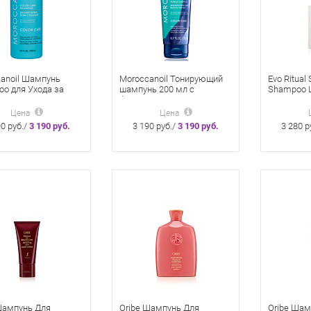
anoil Шампунь
Moroccanoil Тонирующий
Evo Ritual 
o для Ухода за
шампунь 200 мл с
Shampoo 
енными волосами
фиолетовым пигментом
Окрашенн
Color Care
Violet Shampoo
Цена
Цена
90 руб./
3 190 руб.
3 190 руб./
3 190 руб.
3 280 р
Шампунь Для
Oribe Шампунь Для
Oribe Шам