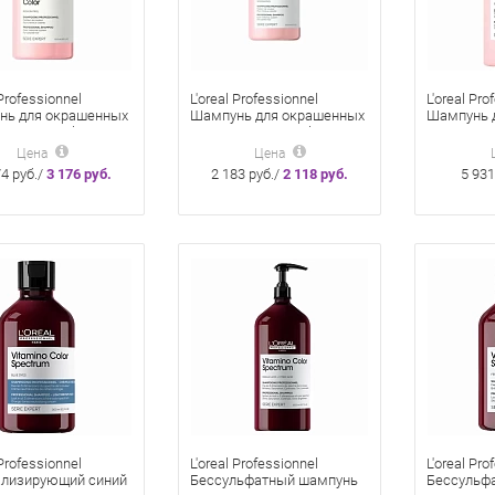
 Professionnel
L'oreal Professionnel
L'oreal Pro
нь для окрашенных
Шампунь для окрашенных
Шампунь 
itamino Color, 500
волос Vitamino Color 300
волос Vita
мл
мл
Цена
Цена
74 руб./
3 176 руб.
2 183 руб./
2 118 руб.
5 931
 Professionnel
L'oreal Professionnel
L'oreal Pro
ализирующий синий
Бессульфатный шампунь
Бессульф