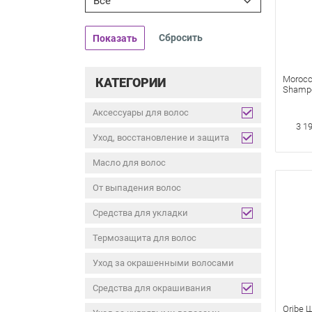
Все
Показать
Morocc
КАТЕГОРИИ
Shampo
Окраш
250 мл 
Аксессуары для волос
3 1
Уход, восстановление и защита
Масло для волос
От выпадения волос
Средства для укладки
Термозащита для волос
Уход за окрашенными волосами
Средства для окрашивания
Oribe 