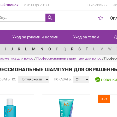
ый звонок
с 9:00 до 20:30
О компании
Ж
Оп
Уход за руками и ногами
Уход за телом
Д
I
J
K
L
M
N
O
P
Q
R
S
T
U
V
W
косметика для волос
/
Профессиональные шампуни для волос
/
Профес
ЕССИОНАЛЬНЫЕ ШАМПУНИ ДЛЯ ОКРАШЕННЫ
ОВАТЬ ПО:
ПОКАЗАТЬ:
НОВИНК
Хит