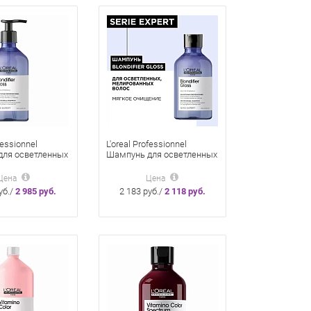
fessionnel
L'oreal Professionnel
для осветленных
Шампунь для осветленных
анных волос
и мелированных волос
 Gloss, 500 мл
Blondifier Gloss, 300 мл
Цена
Цена
уб./
2 985 руб.
2 183 руб./
2 118 руб.