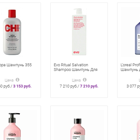
фра Шампунь 355
Evo Ritual Salvation
L'oreal Pro
Shampoo Шампунь Для
Шампунь 
Окрашенных Волос 1000
и мелиров
Мл
Blondifier
Цена
Цена
50 руб./
3 153 руб.
7 210 руб./
7 210 руб.
3 077 р