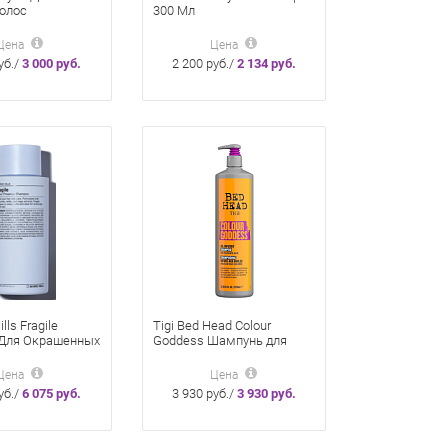
олос
300 Мл
ие Цвета 50 Мл
Цена
Цена
уб./
3 000 руб.
2 200 руб./
2 134 руб.
ills Fragile
Tigi Bed Head Colour
Для Окрашенных
Goddess Шампунь для
денных Волос
окрашенных волос 970 мл
Цена
Цена
уб./
6 075 руб.
3 930 руб./
3 930 руб.