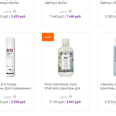
енных Волос
Светлых Волос
Светлых В
лепие 50 Мл
Великолепие Цвета Bright
Великолеп
Blonde Shampoo 250 Мл
Цена
Цена
00 руб./
2 425 руб.
7 640 руб./
7 640 руб.
3 000 р
Хит
 S10 Колор
R+Co Gemstone Color
J Beverly H
нь Для Окрашенных
Shampoo Шампунь для
Шампунь 
200 Мл
ухода за цветом 241 мл
И Повреж
340 Мл
Цена
Цена
00 руб./
3 298 руб.
5 100 руб./
4 947 руб.
6 075 р