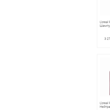
L'oreal
Шампу
волос V
мл
3 2
L'oreal
Нейтр