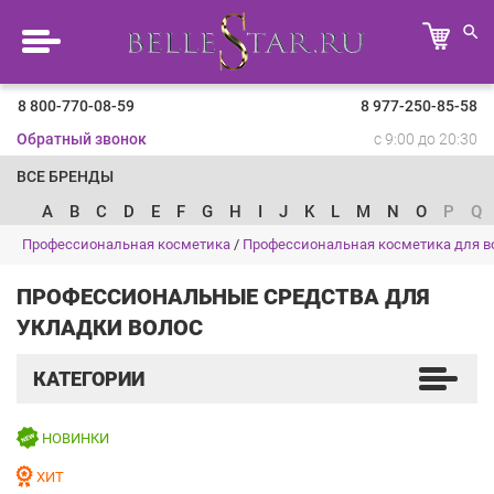
8 800-770-08-59
8 977-250-85-58
Обратный звонок
с 9:00 до 20:30
ВСЕ БРЕНДЫ
A
B
C
D
E
F
G
H
I
J
K
L
M
N
O
P
Q
Профессиональная косметика
/
Профессиональная косметика для в
ПРОФЕССИОНАЛЬНЫЕ СРЕДСТВА ДЛЯ
УКЛАДКИ ВОЛОС
КАТЕГОРИИ
НОВИНКИ
ХИТ