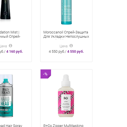
dation Mist |
Moroccanoil Спрей-Защита
мый Спрей-
Для Укладки Непослушных
я Укладки 200
«Frizz Shield Spray» Волос
160 мл
Цена
Цена
уб./
4 160 руб.
4 550 руб./
4 550 руб.
-%
ead Hair Spray
R+Co Zipper Multitasking