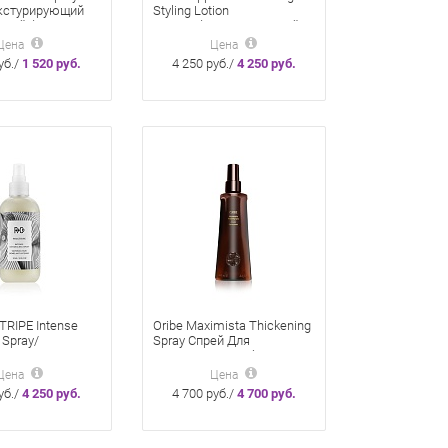
екстурирующий
Styling Lotion
ьной фиксации
Мультифункциональный
177 мл стайлинг-лосьон
Цена
Цена
уб./
1 520 руб.
4 250 руб./
4 250 руб.
TRIPE Intense
Oribe Maximista Thickening
 Spray/
Spray Спрей Для
ТЕЛЬНАЯ
Насыщенного Объема 200
нтенсивный
Мл
Цена
Цена
 распутывания
уб./
4 250 руб.
4 700 руб./
4 700 руб.
 мл