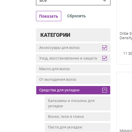
Все
Показать
Oribe S
КАТЕГОРИИ
Densif
Уплотн
«Истин
Аксессуары для волос
мл Spr
11 30
Уход, восстановление и защита
Масло для волос
От выпадения волос
Средства для укладки
Бальзамы и лосьоны для
укладки
Воски, гели и глина
Паста для укладки
Morocc