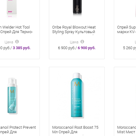
n Welder Hot Tool
Oribe Royal Blowout Heat
Спрей Sup
 Cпрей Для Термо-
Styling Spray Культовый
марки KV-
ы 200 Мл
Спрей Для Термальной
сверхсиль
Укладки 175 Мл
для волос
Цена
Цена
90 руб./
3 385 руб.
6 900 руб./
6 900 руб.
5 260 р
noil Protect Prevent
Moroccanoil Root Boost 75
Moroccano
Cпрей Для
Мл Спрей Для
Mist Мист