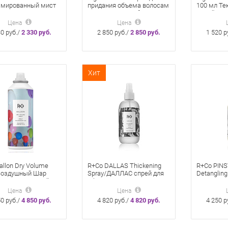
мированный мист
придания объема волосам
100 мл Т
для волос и тела
Superstar Queen for a Day
Cпрей сил
ce Mist
311 мл
Цена
Цена
30 руб./
2 330 руб.
2 850 руб./
2 850 руб.
1 520 р
Хит
allon Dry Volume
R+Co DALLAS Thickening
R+Co PINS
Воздушный Шар
Spray/ДАЛЛАС спрей для
Detangling
Текстурирующий
объема 241 мл
РАЗДЕЛИ
для объема 176 см
ПОЛОСА И
Цена
Цена
спрей для
50 руб./
4 850 руб.
4 820 руб./
4 820 руб.
4 250 р
волос 241