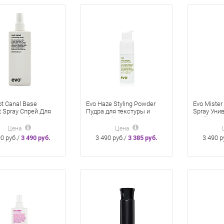
ot Canal Base
Evo Haze Styling Powder
Evo Mister
t Spray Cпрей Для
Пудра для текстуры и
Spray Уни
невого Объема 200
объема (ту-ман) с
Стайлинг-
распылителем 50 мл
Цена
Цена
90 руб./
3 490 руб.
3 490 руб./
3 385 руб.
3 490 р