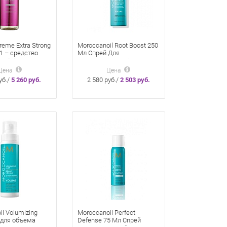
reme Extra Strong
Moroccanoil Root Boost 250
1 – средство
Мл Спрей Для
ной фиксации
Прикорневого Объема
 250 мл
Цена
Цена
уб./
5 260 руб.
2 580 руб./
2 503 руб.
il Volumizing
Moroccanoil Perfect
 для объема
Defense 75 Мл Спрей