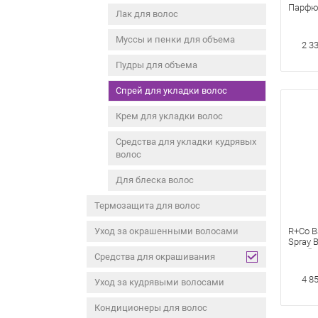
Парфю
Лак для волос
30 мл 
Fragran
Муссы и пенки для объема
2 3
Пудры для объема
Спрей для укладки волос
Крем для укладки волос
Средства для укладки кудрявых
волос
Для блеска волос
Термозащита для волос
Уход за окрашенными волосами
R+Co B
Spray 
Сухой 
Средства для окрашивания
Спрей 
4 8
Уход за кудрявыми волосами
Кондиционеры для волос