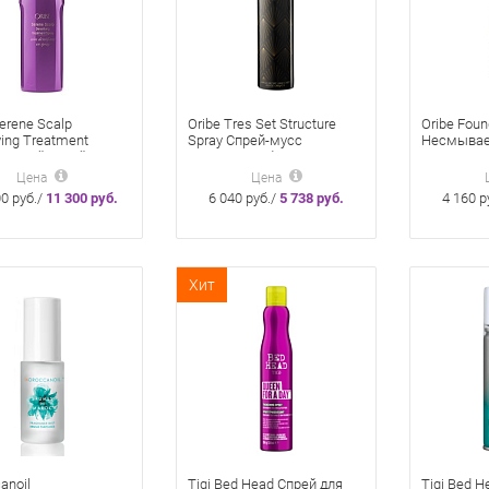
erene Scalp
Oribe Tres Set Structure
Oribe Foun
ying Treatment
Spray Спрей-мусс
Несмывае
яющий спрей-уход
«Текстура и Фиксация» 300
Основа Дл
ная гармония» 125
мл
Мл
Цена
Цена
ay
0 руб./
11 300 руб.
6 040 руб./
5 738 руб.
4 160 р
Хит
anoil
Tigi Bed Head Спрей для
Tigi Bed H