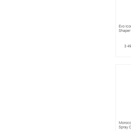
Evo Ico
Shaper
Защит
3 4
Morocca
Spray 