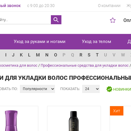
ый звонок
с 9:00 до 20:30
О компании
Ж
Оп
Уход за руками и ногами
Уход за телом
Д
I
J
K
L
M
N
O
P
Q
R
S
T
U
V
W
косметика для волос
/
Профессиональные средства для укладки волос
И ДЛЯ УКЛАДКИ ВОЛОС ПРОФЕССИОНАЛЬНЫ
ОВАТЬ ПО:
ПОКАЗАТЬ:
НОВИНК
Хит