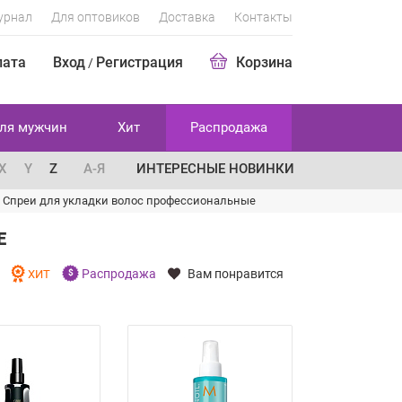
урнал
Для оптовиков
Доставка
Контакты
лата
Вход
Регистрация
Корзина
/
ля мужчин
Хит
Распродажа
X
Y
Z
А-Я
ИНТЕРЕСНЫЕ НОВИНКИ
/
Спреи для укладки волос профессиональные
Е
Распродажа
Вам понравится
И
ХИТ