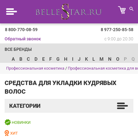
8 800-770-08-59
8 977-250-85-58
Обратный звонок
с 9:00 до 20:30
ВСЕ БРЕНДЫ
A
B
C
D
E
F
G
H
I
J
K
L
M
N
O
P
Q
Профессиональная косметика
/
Профессиональная косметика для в
СРЕДСТВА ДЛЯ УКЛАДКИ КУДРЯВЫХ
ВОЛОС
КАТЕГОРИИ
НОВИНКИ
ХИТ