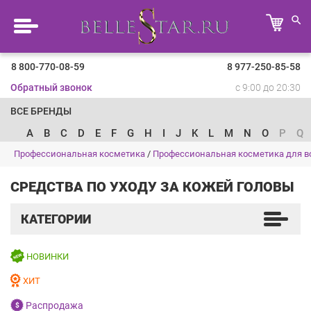
8 800-770-08-59
8 977-250-85-58
Обратный звонок
с 9:00 до 20:30
ВСЕ БРЕНДЫ
A
B
C
D
E
F
G
H
I
J
K
L
M
N
O
P
Q
Профессиональная косметика
/
Профессиональная косметика для в
СРЕДСТВА ПО УХОДУ ЗА КОЖЕЙ ГОЛОВЫ
КАТЕГОРИИ
НОВИНКИ
ХИТ
Распродажа