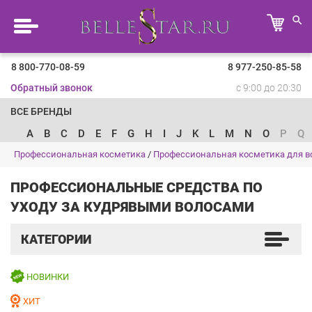
8 800-770-08-59
8 977-250-85-58
Обратный звонок
с 9:00 до 20:30
ВСЕ БРЕНДЫ
A
B
C
D
E
F
G
H
I
J
K
L
M
N
O
P
Q
Профессиональная косметика
/
Профессиональная косметика для в
ПРОФЕССИОНАЛЬНЫЕ СРЕДСТВА ПО
УХОДУ ЗА КУДРЯВЫМИ ВОЛОСАМИ
КАТЕГОРИИ
НОВИНКИ
ХИТ