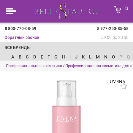
8 800-770-08-59
8 977-250-85-58
Обратный звонок
с 9:00 до 20:30
ВСЕ БРЕНДЫ
A
B
C
D
E
F
G
H
I
J
K
L
M
N
O
P
Q
Профессиональная косметика
/
Профессиональная косметика для л