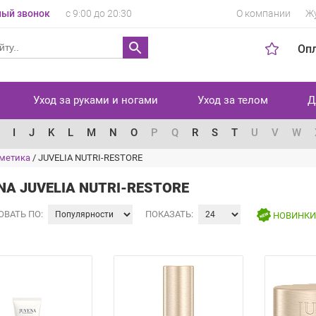
ый звонок
с 9:00 до 20:30
О компании
Ж
Оп
Уход за руками и ногами
Уход за телом
Д
I
J
K
L
M
N
O
P
Q
R
S
T
U
V
W
сметика
/
JUVELIA NUTRI-RESTORE
NA JUVELIA NUTRI-RESTORE
ОВАТЬ ПО:
ПОКАЗАТЬ:
НОВИНК