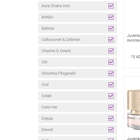
Aura Chake Inst
BANDI
Batiste
Juvena
Cellcosmet & Cellmen
омола
концен
декольт
Charme D Orient
Décolle
15 40
мл
Chi
Christina Fitzgerald
Cnd
Colab
Color me
Dajuja
Dewal
Juvena