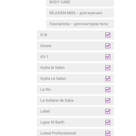
BODY СARE
REJUVEN MEN – для мужчин
Fascianista – для контуров тела
K18
Keune
KV-1
Kydra le Salon
Kydra Le Salon
La Ric
La Sultane de Saba
Lebel
Ligne St Barth
Loreal Professionnel