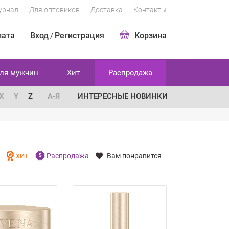
урнал
Для оптовиков
Доставка
Контакты
лата
Вход
Регистрация
Корзина
/
ля мужчин
Хит
Распродажа
X
Y
Z
А-Я
ИНТЕРЕСНЫЕ НОВИНКИ
Распродажа
Вам понравится
И
ХИТ