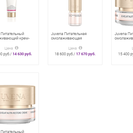
 Питательный
Juvena Питательная
Juvena Пи
живающий крем-
омолаживающая
омолажив
трат для шеи и
сыворотка-концентрат
кожи вокру
е Nutri-Restore
Nutri-Restore Serum
Restore E
Цена
Цена
té Concentrate 75
0 руб./
14 630 руб.
18 600 руб./
17 670 руб.
15 400 р
 Питательный