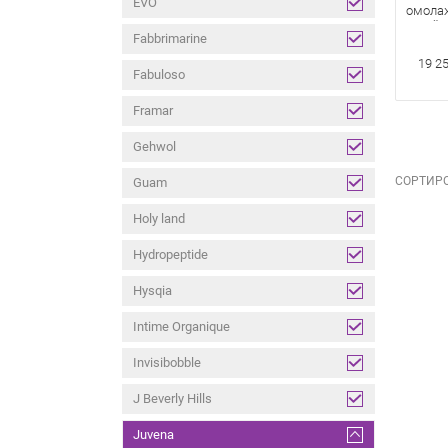
EVO
омола
сухой 
Fabbrimarine
кожи N
50 мл
19 25
Fabuloso
Framar
Gehwol
СОРТИРО
Guam
Holy land
Hydropeptide
Hysqia
Intime Organique
Invisibobble
J Beverly Hills
Juvena