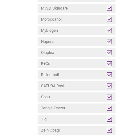
M.A.D Skincare
Moroccanoil
Mybiogen
Napura
Olaplex
R+Co
Refectocil
SATURA Rosta
Sosu
Tangle Teezer
Tigi
Zein Obagi