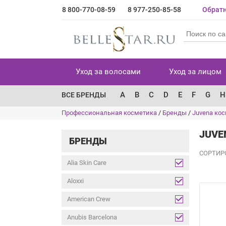
8 800-770-08-59
8 977-250-85-58
Обратн
Уход за волосами
Уход за лицом
A
B
C
D
E
F
G
H
ВСЕ БРЕНДЫ
Профессиональная косметика
/
Бренды
/
Juvena ко
JUVE
БРЕНДЫ
СОРТИР
Alia Skin Care
Aloxxi
American Crew
Anubis Barcelona