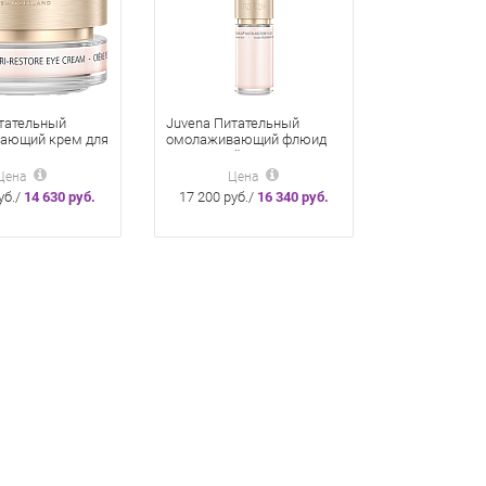
тательный
Juvena Питательный
ающий крем для
омолаживающий флюид
г глаз Nutri-
для жирной и
ye Cream 15 мл
комбинированной кожи
Цена
Цена
Nutri-Restore Fluid 50 мл
уб./
14 630 руб.
17 200 руб./
16 340 руб.