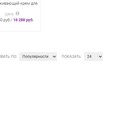
живающий крем для
и обезвоженной
utri-Restore Cream
Цена
0 руб./
18 288 руб.
ВАТЬ ПО:
ПОКАЗАТЬ: