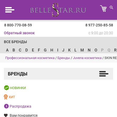
8 800-770-08-59
8 977-250-85-58
Обратный звонок
с 9:00 до 20:30
ВСЕ БРЕНДЫ
A
B
C
D
E
F
G
H
I
J
K
L
M
N
O
P
Q
R
Профессиональная косметика
/
Бренды
/
Juvena косметика
/
SKIN R
БРЕНДЫ
НОВИНКИ
ХИТ
Распродажа
Вам понравится