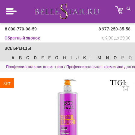
8 800-770-08-59
8 977-250-85-58
Обратный звонок
с 9:00 до 20:30
ВСЕ БРЕНДЫ
A
B
C
D
E
F
G
H
I
J
K
L
M
N
O
P
Q
Профессиональная косметика
/
Профессиональная косметика для в
Хит