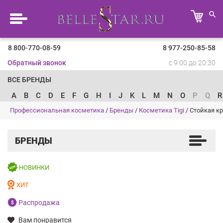
8 800-770-08-59
8 977-250-85-58
Обратный звонок
с 9:00 до 20:30
ВСЕ БРЕНДЫ
A
B
C
D
E
F
G
H
I
J
K
L
M
N
O
P
Q
R
Профессиональная косметика
/
Бренды
/
Косметика Tigi
/
Стойкая кр
БРЕНДЫ
НОВИНКИ
ХИТ
Распродажа
Вам понравится